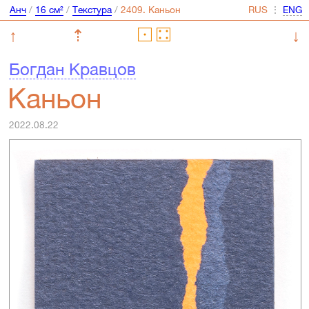
Анч
/
16 см²
/
Текстура
/
⋮
↑
⇡
↓
Богдан Кравцов
Каньон
2022.08.22