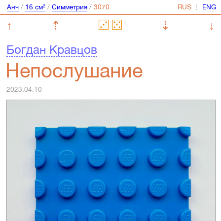
Анч
/
16 см²
/
Симметрия
/
⋮
↑
⇡
⇣
↓
Богдан Кравцов
Непослушание
2023.04.10