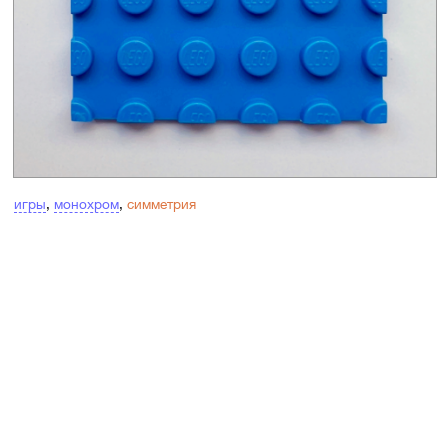
игры
,
монохром
,
симметрия