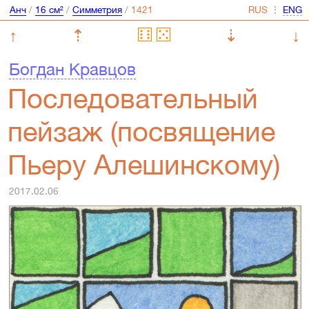
Анч
/
16 см²
/
Симметрия
/
⋮
↑
⇡
⇣
↓
Богдан Кравцов
Последовательный
пейзаж (посвящение
Пьеру Алешинскому)
2017.02.06