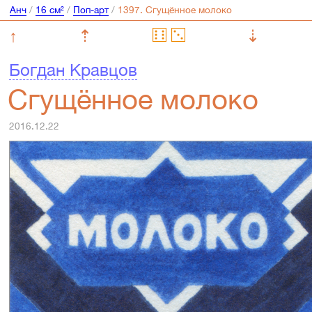
Анч
/
16 см²
/
Поп-арт
/
↑
⇡
⇣
Богдан Кравцов
Сгущённое молоко
2016.12.22