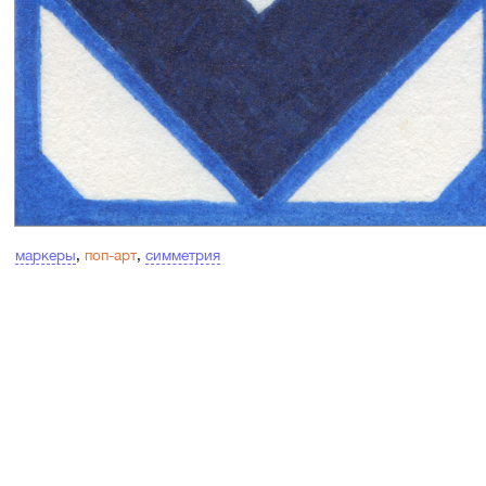
маркеры
,
поп-арт
,
симметрия