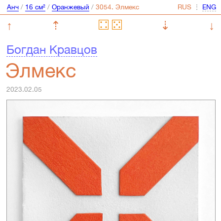
Анч
/
16 см²
/
Оранжевый
/
⋮
↑
⇡
⇣
↓
Богдан Кравцов
Элмекс
2023.02.05