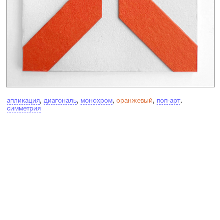
апликация
,
диагональ
,
монохром
,
оранжевый
,
поп-арт
,
симметрия