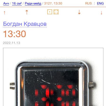
Анч
/
16 см²
/
Реди-мейд
/
⋮
↑
⇡
⇣
↓
Богдан Кравцов
13:30
2022.11.13