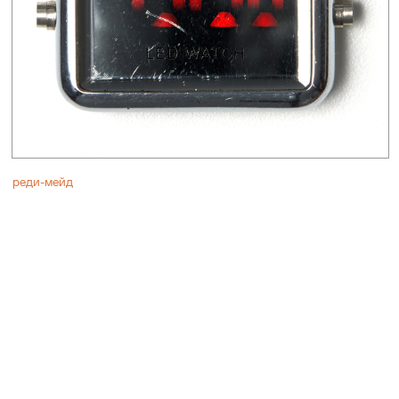
реди-мейд