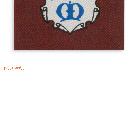
реди-мейд