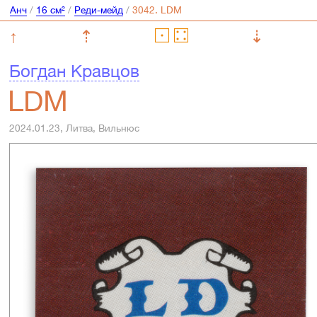
Анч
/
16 см²
/
Реди-мейд
/
↑
⇡
⇣
Богдан Кравцов
LDM
2024.01.23, Литва, Вильнюс