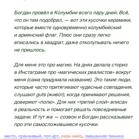
Богдан провёл в Колумбии всего пару дней. Всё,
что он там подобрал, — вот эти кусочки керамики,
которые вместе одновременно колумбийский
и армянский флаг. Плюс они сразу легко
вписались в квадрат, даже отколупывать ничего
не пришлось.
Для меня это про магию. На днях делала сториз
в Инстаграме про «магических реалистов» вокруг
меня (сама придумала название). Это такие люди,
которые часто притягивают чудесные совпадения,
слушают guts (живот), когда принимают решения,
доверяют «полю». Для них «третий слой» вписан
в реальность и помогает решать повседневные
задачи. И тут же — созвон и Богдан рассказывает
про эти самосложившиеся кусочки.
место
,
оранжевый
,
поп-арт
,
реди-мейд
,
смешанная техника