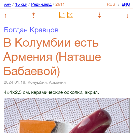
Анч
/
16 см²
/
Реди-мейд
/
⋮
↑
⇡
⇣
↓
Богдан Кравцов
В Колумбии есть
Армения (Наташе
Бабаевой)
2024.01.18, Колумбия, Армения
4×4×2,5 см, керамические осколки, акрил.