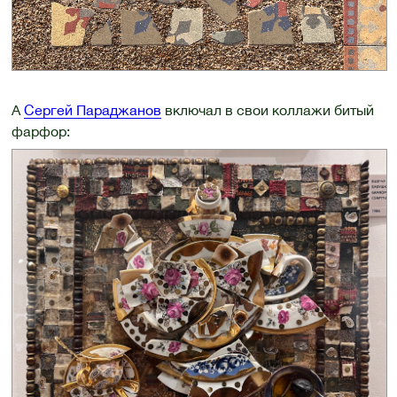
А
Сергей Параджанов
включал в свои коллажи битый
фарфор: