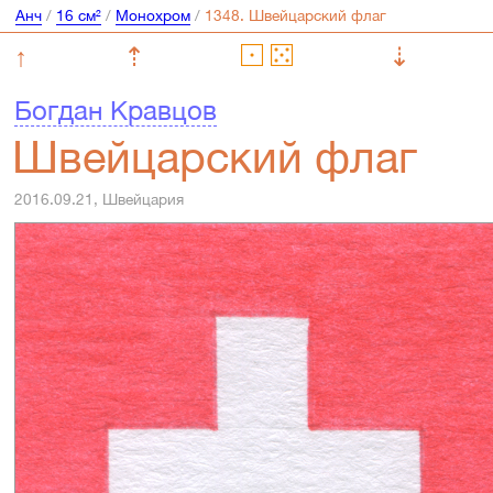
Анч
/
16 см²
/
Монохром
/
↑
⇡
⇣
Богдан Кравцов
Швейцарский флаг
2016.09.21, Швейцария