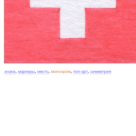
знаки
,
маркеры
,
место
,
монохром
,
поп-арт
,
симметрия