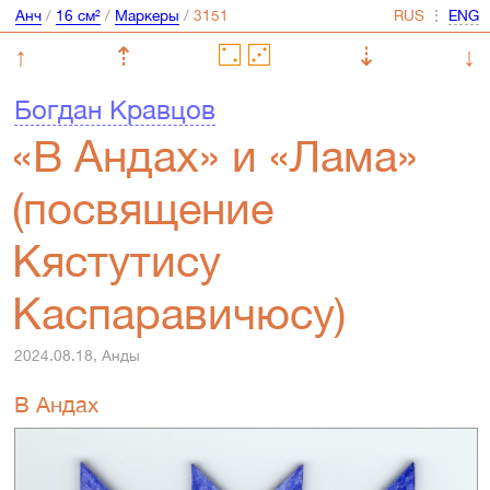
Анч
/
16 см²
/
Маркеры
/
⋮
↑
⇡
⇣
↓
Богдан Кравцов
«В Андах» и «Лама»
(посвящение
Кястутису
Каспаравичюсу)
2024.08.18, Анды
В Андах