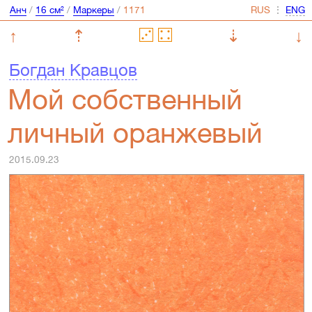
Анч
/
16 см²
/
Маркеры
/
⋮
↑
⇡
⇣
↓
Богдан Кравцов
Мой собственный
личный оранжевый
2015.09.23