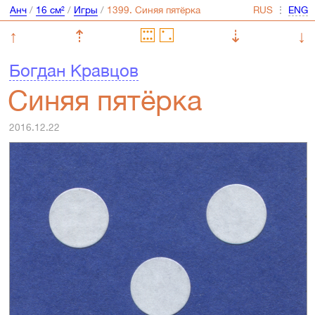
Анч
/
16 см²
/
Игры
/
⋮
↑
⇡
⇣
↓
Богдан Кравцов
Синяя пятёрка
2016.12.22