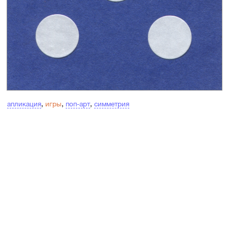
апликация
,
игры
,
поп-арт
,
симметрия