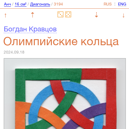
Анч
/
16 см²
/
Диагональ
/
⋮
↑
⇡
⇣
↓
Богдан Кравцов
Олимпийские кольца
2024.09.18