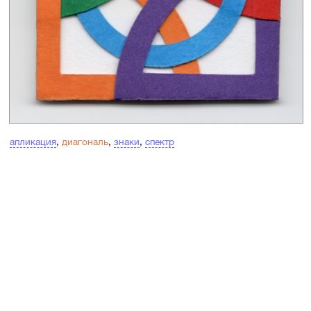
апликация
,
диагональ
,
знаки
,
спектр