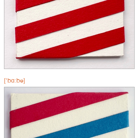
['bɑːbə]