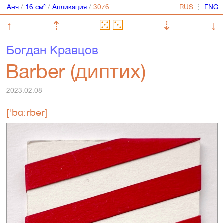
Анч
/
16 см²
/
Апликация
/
⋮
↑
⇡
⇣
↓
Богдан Кравцов
Barber (диптих)
2023.02.08
['bɑːrbər]