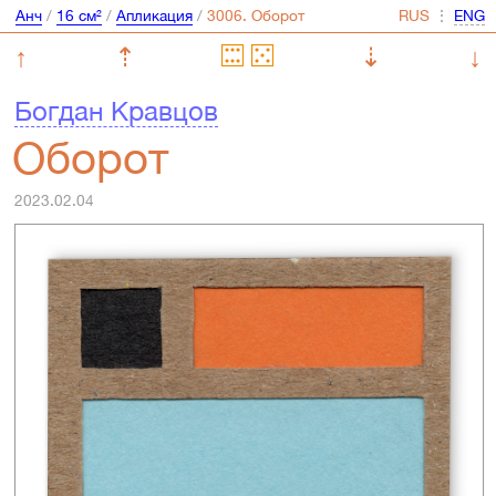
Анч
/
16 см²
/
Апликация
/
⋮
↑
⇡
⇣
↓
Богдан Кравцов
Оборот
2023.02.04