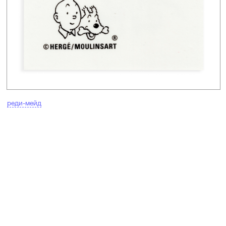
реди-мейд