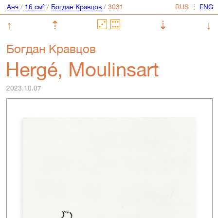
Анч
/
16 см²
/
Богдан Кравцов
/
⋮
↑
⇡
⇣
↓
Богдан Кравцов
Hergé, Moulinsart
2023.10.07