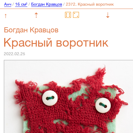
Анч
/
16 см²
/
Богдан Кравцов
/
↑
⇡
⇣
Богдан Кравцов
Красный воротник
2022.02.25