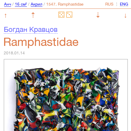
Анч
/
16 см²
/
Акрил
/
⋮
↑
⇡
⇣
↓
Богдан Кравцов
Ramphastidae
2018.01.14