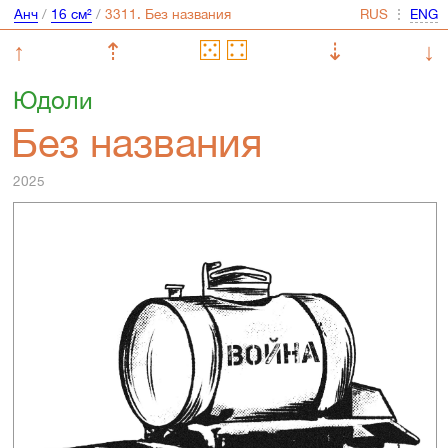
Анч
/
16 см²
/
⋮
↑
⇡
⇣
↓
Юдоли
Без названия
2025