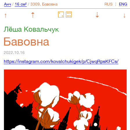
Анч
/
16 см²
/
⋮
↑
⇡
⇣
↓
Лёша Ковальчук
Бавовна
2022.10.16
https://instagram.com/kovalchukigek/p/CjwqRpsKFCs/