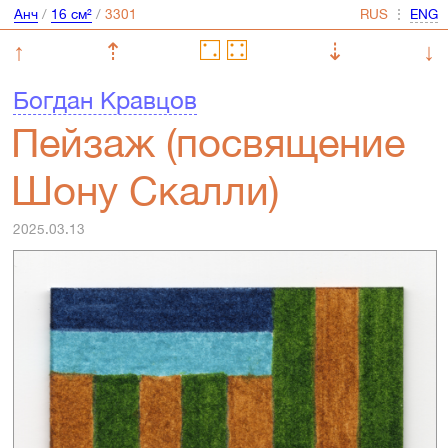
Анч
/
16 см²
/
⋮
↑
⇡
⇣
↓
Богдан Кравцов
Пейзаж (посвящение
Шону Скалли)
2025.03.13