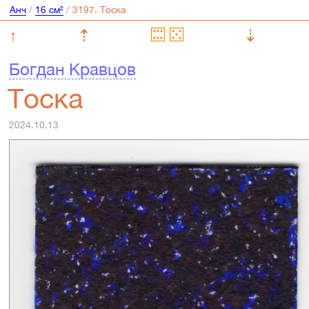
Анч
/
16 см²
/
↑
⇡
⇣
Богдан Кравцов
Тоска
2024.10.13