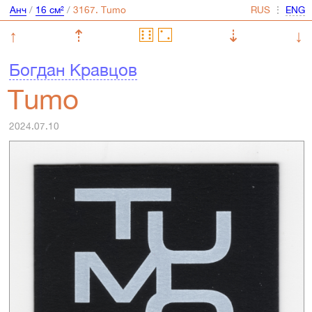
Анч
/
16 см²
/
⋮
↑
⇡
⇣
↓
Богдан Кравцов
Tumo
2024.07.10