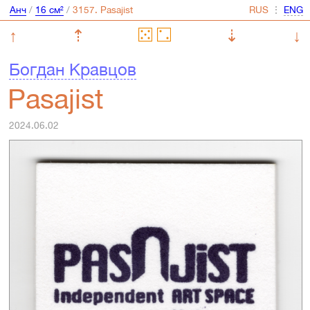
Анч
/
16 см²
/
⋮
↑
⇡
⇣
↓
Богдан Кравцов
Pasajist
2024.06.02