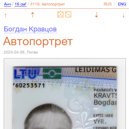
Анч
/
16 см²
/
⋮
↑
⇡
⇣
↓
Богдан Кравцов
Автопортрет
2024.04.09, Литва