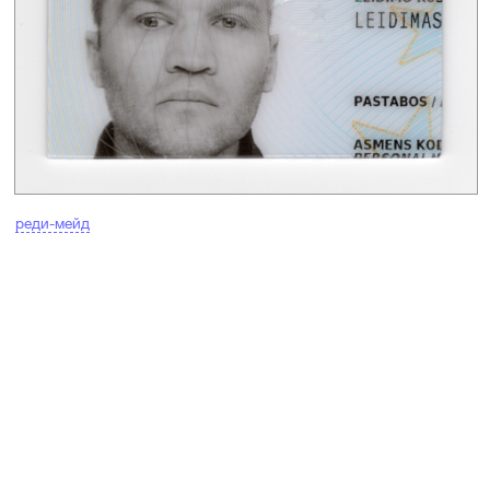
реди-мейд