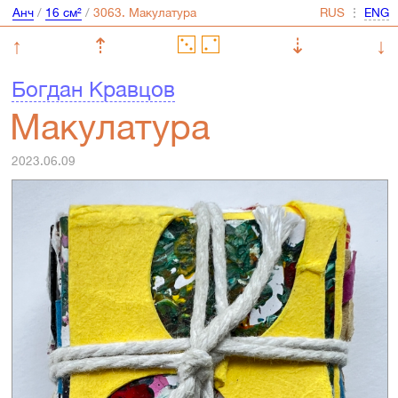
Анч
/
16 см²
/
⋮
↑
⇡
⇣
↓
Богдан Кравцов
Макулатура
2023.06.09