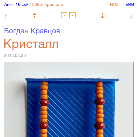
Анч
/
16 см²
/
⋮
↑
⇡
⇣
↓
Богдан Кравцов
Кристалл
2023.02.23