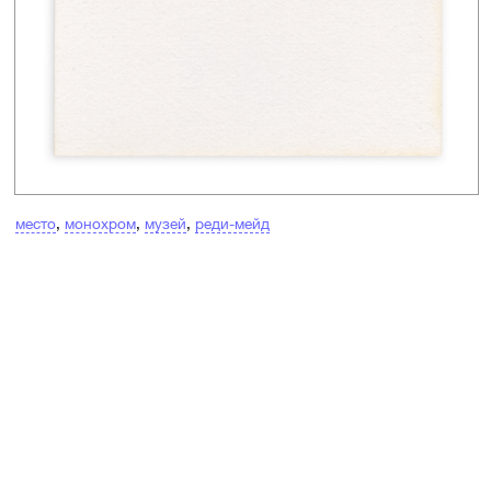
место
,
монохром
,
музей
,
реди-мейд