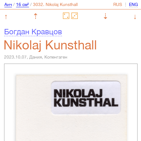
Анч
/
16 см²
/
⋮
↑
⇡
⇣
↓
Богдан Кравцов
Nikolaj Kunsthall
2023.10.07, Дания, Копенгаген