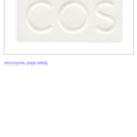
монохром
,
реди-мейд