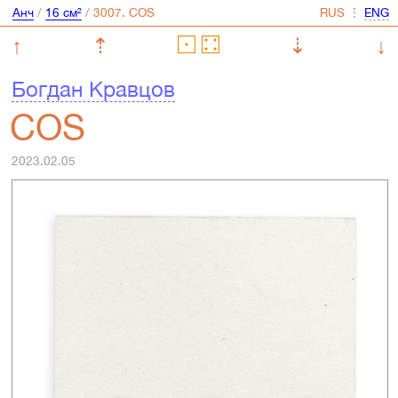
Анч
/
16 см²
/
⋮
↑
⇡
⇣
↓
Богдан Кравцов
COS
2023.02.05