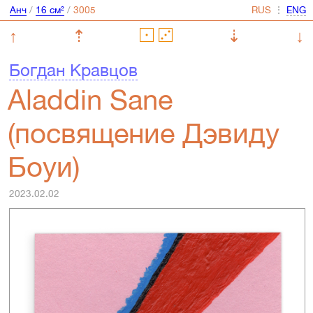
Анч
/
16 см²
/
⋮
↑
⇡
⇣
↓
Богдан Кравцов
Aladdin Sane
(посвящение Дэвиду
Боуи)
2023.02.02