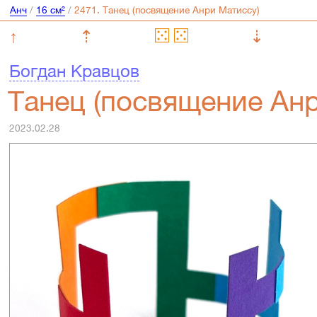
Анч
/
16 см²
/
↑
⇡
⇣
Богдан Кравцов
Танец (посвящение Ан
2023.02.28