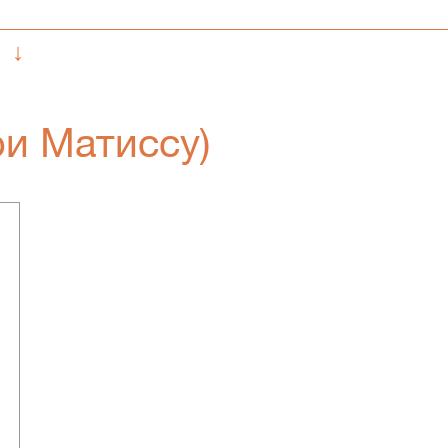
↓
ри Матиссу)