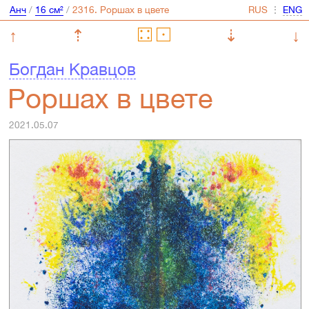
Анч
/
16 см²
/
⋮
↑
⇡
⇣
↓
Богдан Кравцов
Роршах в цвете
2021.05.07