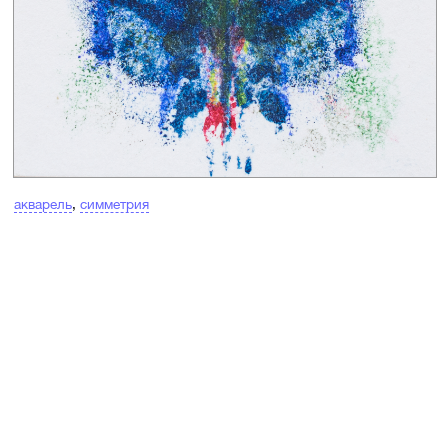
акварель
,
симметрия