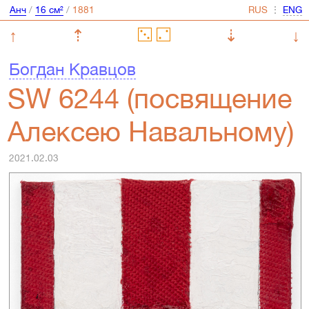
Анч
/
16 см²
/
⋮
↑
⇡
⇣
↓
Богдан Кравцов
SW 6244 (посвящение
Алексею Навальному)
2021.02.03