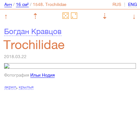
Анч
/
16 см²
/
⋮
↑
⇡
⇣
↓
Богдан Кравцов
Trochilidae
2018.03.22
Фотография
Ильи Нодия
акрил
,
крылья