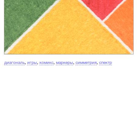
диагональ
,
игры
,
комикс
,
маркеры
,
симметрия
,
спектр