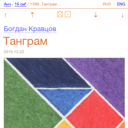
Анч
/
16 см²
/
⋮
↑
⇡
⇣
↓
Богдан Кравцов
Танграм
2016.12.22