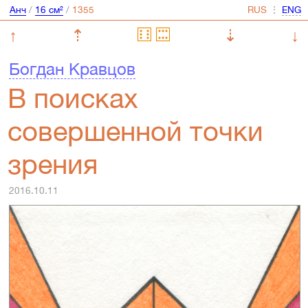
Анч
/
16 см²
/
⋮
↑
⇡
⇣
↓
Богдан Кравцов
В поисках
совершенной точки
зрения
2016.10.11