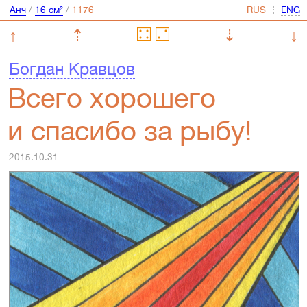
Анч
/
16 см²
/
⋮
↑
⇡
⇣
↓
Богдан Кравцов
Всего хорошего
и спасибо за рыбу!
2015.10.31