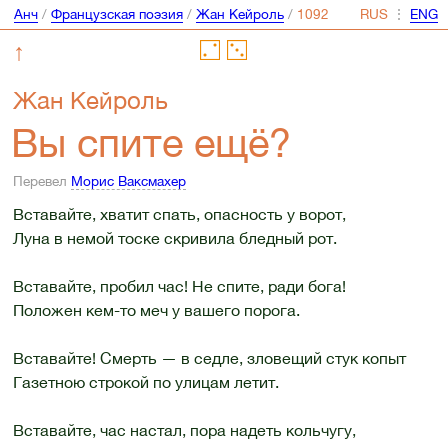
Анч
/
Французская поэзия
/
Жан Кейроль
/
⋮
↑
Жан Кейроль
Вы спите ещё?
Перевел
Морис Ваксмахер
Вставайте, хватит спать, опасность у ворот,
Луна в немой тоске скривила бледный рот.
Вставайте, пробил час! Не спите, ради бога!
Положен кем-то меч у вашего порога.
Вставайте! Смерть — в седле, зловещий стук копыт
Газетною строкой по улицам летит.
Вставайте, час настал, пора надеть кольчугу,