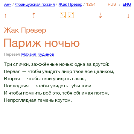
Анч
/
Французская поэзия
/
Жак Превер
/
⋮
↑
⇡
⇣
↓
Жак Превер
Париж ночью
Перевел
Михаил Кудинов
Три спички, зажжённые ночью одна за другой:
Первая — чтобы увидеть лицо твоё всё целиком,
Вторая — чтобы твои увидеть глаза,
Последняя — чтобы увидеть губы твои.
И чтобы помнить всё это, тебя обнимая потом,
Непроглядная темень кругом.