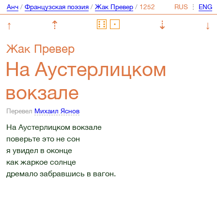
Анч
/
Французская поэзия
/
Жак Превер
/
⋮
↑
⇡
⇣
↓
Жак Превер
На Аустерлицком
вокзале
Перевел
Михаил Яснов
На Аустерлицком вокзале
поверьте это не сон
я увидел в оконце
как жаркое солнце
дремало забравшись в вагон.