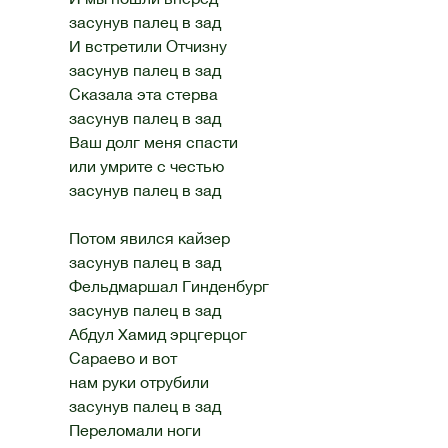
засунув палец в зад
И встретили Отчизну
засунув палец в зад
Сказала эта стерва
засунув палец в зад
Ваш долг меня спасти
или умрите с честью
засунув палец в зад
Потом явился кайзер
засунув палец в зад
Фельдмаршал Гинденбург
засунув палец в зад
Абдул Хамид эрцгерцог
Сараево и вот
нам руки отрубили
засунув палец в зад
Переломали ноги