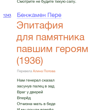
Смотрите не будите тихую сапу.
Бенжамен Пере
1243
.
Эпитафия
для памятника
павшим героям
(1936)
Перевела
Алина Попова
Нам генерал сказал
засунув палец в зад
Враг у дверей
Вперёд
Отчизна-мать в беде
И мы пошли вперёд