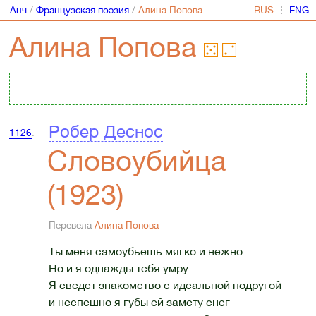
Анч
/
Французская поэзия
/
Алина Попова
⋮
Алина Попова
Робер Деснос
1126
.
Словоубийца
(1923)
Перевела
Алина Попова
Ты меня самоубьешь мягко и нежно
Но и я однажды тебя умру
Я сведет знакомство с идеальной подругой
и неспешно я губы ей замету снег