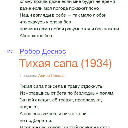
хлыну дождь даже если мне будет не время
даже если моя погода покажет ясно
Наши взгляды в себе — так мало любви
что скачусь я слеза без
причины само собой разумеется и без печали
Абсолютно без.
Робер Деснос
1127
.
Тихая сапа (1934)
Перевела
Алина Попова
Тихая сапа присела в траву отдохнуть,
Измотавшись от бега по безлюдным полям,
За ней следят, её травят, преследуют,
предают,
А она вне закона, и никто к ней
не подберется.
В тот же час колоду карт бросают на стол.