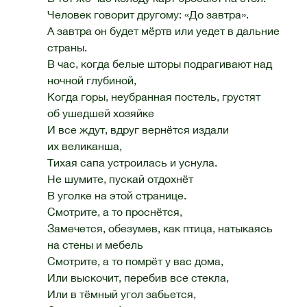
Человек говорит другому: «До завтра».
А завтра он будет мёртв или уедет в дальние
страны.
В час, когда белые шторы подрагивают над
ночной глубиной,
Когда горы, неубранная постель, грустят
об ушедшей хозяйке
И все ждут, вдруг вернётся издали
их великанша,
Тихая сапа устроилась и уснула.
Не шумите, пускай отдохнёт
В уголке на этой странице.
Смотрите, а то проснётся,
Замечется, обезумев, как птица, натыкаясь
на стены и мебель
Смотрите, а то помрёт у вас дома,
Или выскочит, перебив все стекла,
Или в тёмный угол забьется,