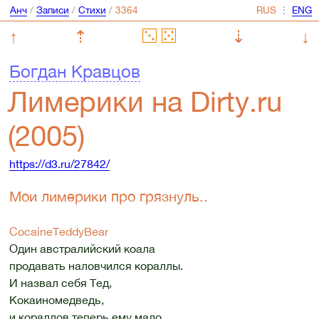
Анч
/
Записи
/
Стихи
/
⋮
↑
⇡
⇣
↓
Богдан Кравцов
Лимерики на Dirty.ru
(2005)
https://d3.ru/27842/
Мои лимерики про грязнуль..
CocaineTeddyBear
Один австралийский коала
продавать наловчился кораллы.
И назвал себя Тед,
Кокаиномедведь,
и кораллов теперь ему мало.