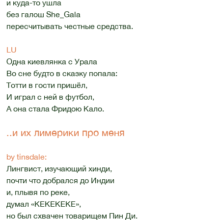
и куда-то ушла
без галош She_Gala
пересчитывать честные средства.
LU
Одна киевлянка с Урала
Во сне будто в сказку попала:
Тотти в гости пришёл,
И играл с ней в футбол,
А она стала Фридою Кало.
..и их лимерики про меня
by tinsdale:
Лингвист, изучающий хинди,
почти что добрался до Индии
и, плывя по реке,
думал «КЕКЕКЕКЕ»,
но был схвачен товарищем Пин Ди.