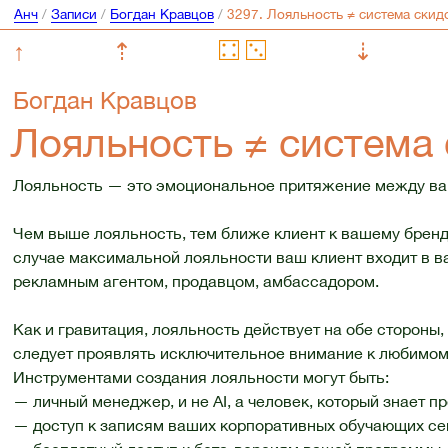
Анч
/
Записи
/
Богдан Кравцов
/
↑
⇡
⇣
Богдан Кравцов
Лояльность ≠ система
Лояльность — это эмоциональное притяжение между ва
Чем выше лояльность, тем ближе клиент к вашему бренду
случае максимальной лояльности ваш клиент входит в в
рекламным агентом, продавцом, амбассадором.
Как и гравитация, лояльность действует на обе стороны
следует проявлять исключительное внимание к любимому
Инструментами создания лояльности могут быть:
— личный менеджер, и не AI, а человек, который знает п
— доступ к записям ваших корпоративных обучающих се