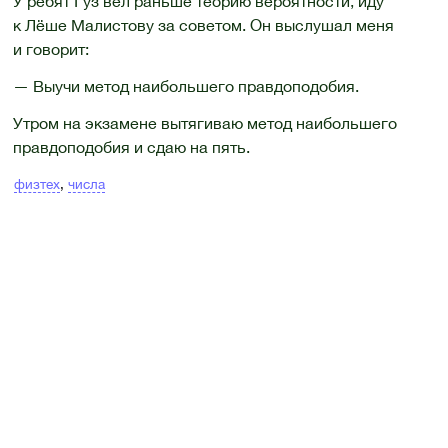
У ребят Гуз вёл раньше теорию вероятности, иду
к Лёше Малистову за советом. Он выслушал меня
и говорит:
— Выучи метод наибольшего правдоподобия.
Утром на экзамене вытягиваю метод наибольшего
правдоподобия и сдаю на пять.
физтех
,
числа