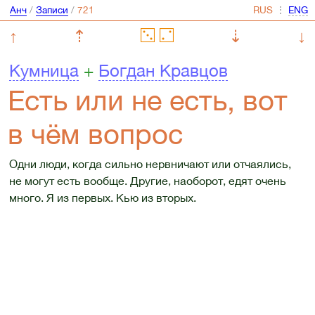
Анч
/
Записи
/
⋮
↑
⇡
⇣
↓
Кумница
+
Богдан Кравцов
Есть или не есть, вот
в чём вопрос
Одни люди, когда сильно нервничают или отчаялись,
не могут есть вообще. Другие, наоборот, едят очень
много. Я из первых. Кью из вторых.