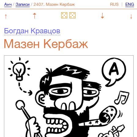
Анч
/
Записи
/
⋮
↑
⇡
⇣
↓
Богдан Кравцов
Мазен Кербаж