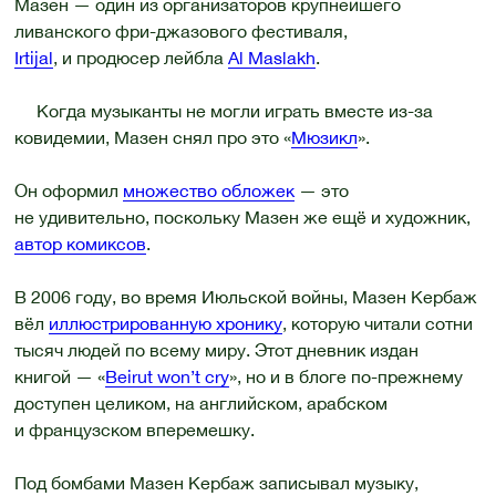
Мазен — один из организаторов крупнейшего
ливанского фри-джазового фестиваля,
Irtijal
, и продюсер лейбла
Al Maslakh
.
Когда музыканты не могли играть вместе из-за
ковидемии, Мазен снял про это «
Мюзикл
».
Он оформил
множество обложек
— это
не удивительно, поскольку Мазен же ещё и художник,
автор комиксов
.
В 2006 году, во время Июльской войны, Мазен Кербаж
вёл
иллюстрированную хронику
, которую читали сотни
тысяч людей по всему миру. Этот дневник издан
книгой — «
Beirut won’t cry
», но и в блоге по-прежнему
доступен целиком, на английском, арабском
и французском вперемешку.
Под бомбами Мазен Кербаж записывал музыку,