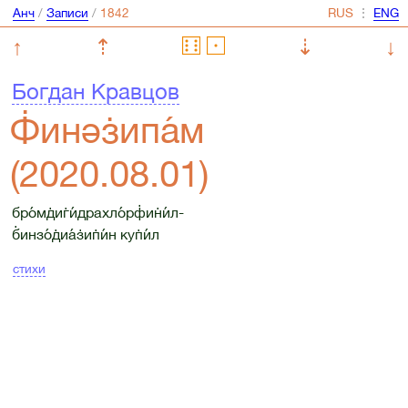
Анч
/
Записи
/
⋮
↑
⇡
⇣
↓
Богдан Кравцов
Ф̇инəз̇ипа́м
(2020.08.01)
бро́мд̇иг̇и́драхло́рф̇ин̇и́л-
б̇инзо́д̇иа́з̇ип̇и́н куп̇и́л
стихи