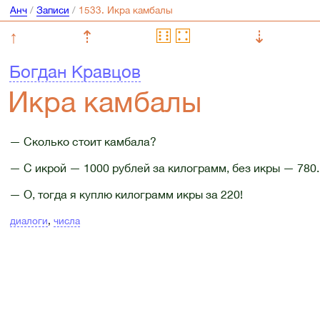
Анч
/
Записи
/
↑
⇡
⇣
Богдан Кравцов
Икра камбалы
— Сколько стоит камбала?
— С икрой — 1000 рублей за килограмм, без икры — 780.
— О, тогда я куплю килограмм икры за 220!
диалоги
,
числа