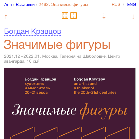
Анч
/
Выставки
/
⋮
↑
⇣
↓
Богдан Кравцов
Значимые фигуры
2021.12 – 2022.01, Москва, Галерея на Шаболовке, Центр
авангарда, 16 см²