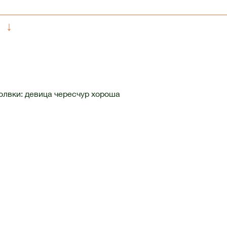
↓
олвки: девица чересчур хороша