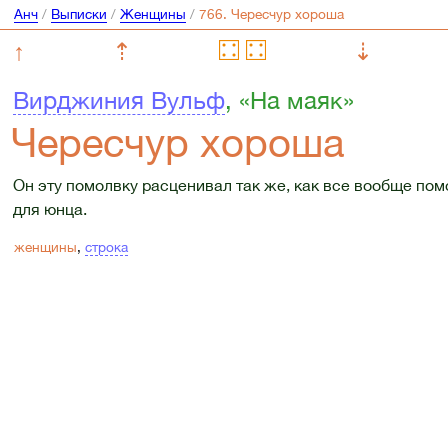
Анч
/
Выписки
/
Женщины
/
↑
⇡
⇣
Вирджиния Вульф
, «На маяк»
Чересчур хороша
Он эту помолвку расценивал так же, как все вообще пом
для юнца.
женщины
,
строка